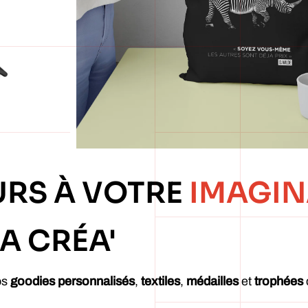
URS À VOTRE
IMAGIN
A CRÉA'
os
goodies personnalisés
,
textiles
,
médailles
et
trophées